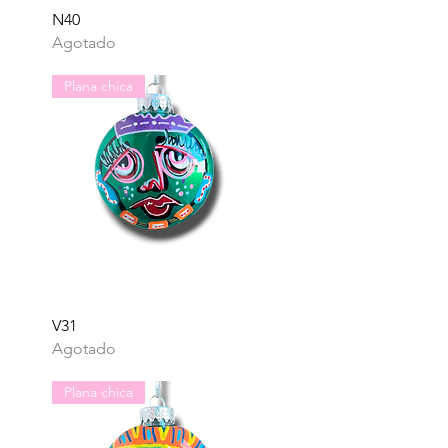
Vista rápida
N40
Agotado
Plana chica
Vista rápida
V31
Agotado
Plana chica