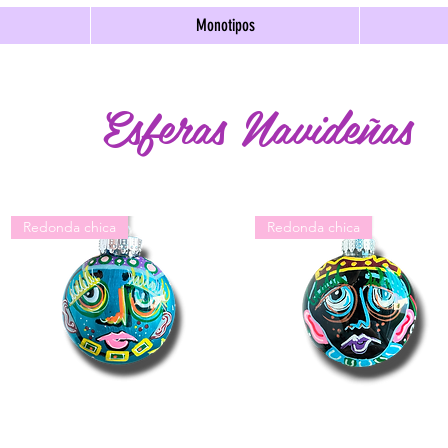
Monotipos
Esferas Navideñas
Redonda chica
Redonda chica