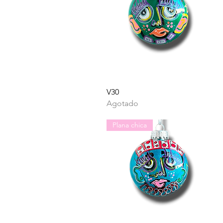
Vista rápida
V30
Agotado
Plana chica