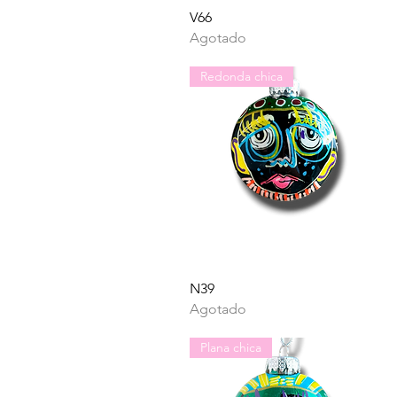
Vista rápida
V66
Agotado
Redonda chica
Vista rápida
N39
Agotado
Plana chica