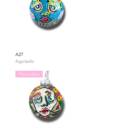
Vista rápida
A27
Agotado
Plana chica