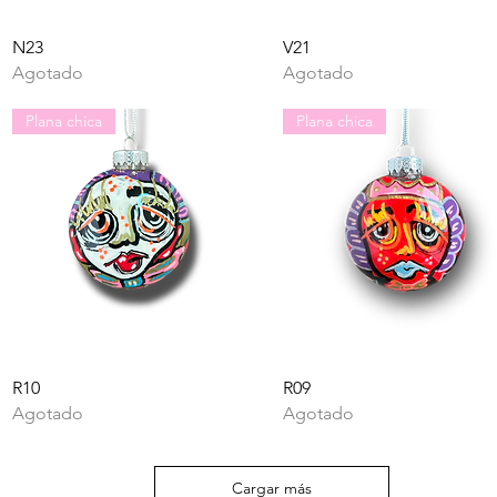
Vista rápida
Vista rápida
N23
V21
Agotado
Agotado
Plana chica
Plana chica
Vista rápida
Vista rápida
R10
R09
Agotado
Agotado
Cargar más