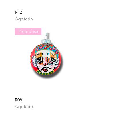
Vista rápida
R12
Agotado
Plana chica
Vista rápida
R08
Agotado