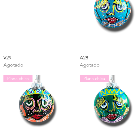
Vista rápida
Vista rápida
V29
A28
Agotado
Agotado
Plana chica
Plana chica