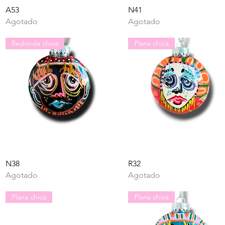
Vista rápida
Vista rápida
A53
N41
Agotado
Agotado
Redonda chica
Plana chica
Vista rápida
Vista rápida
N38
R32
Agotado
Agotado
Plana chica
Plana chica