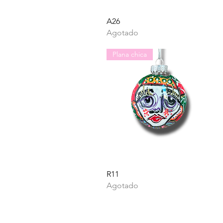
Vista rápida
A26
Agotado
Plana chica
Vista rápida
R11
Agotado