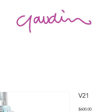
V21
Precio
$600.00