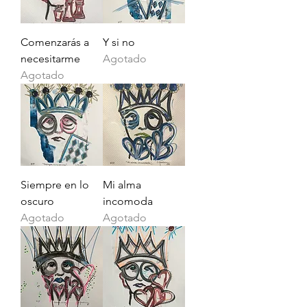
Comenzarás a
Y si no
necesitarme
Agotado
Agotado
Siempre en lo
Mi alma
oscuro
incomoda
Agotado
Agotado