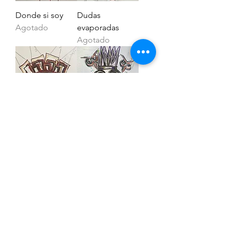
Donde si soy
Dudas
Agotado
evaporadas
Agotado
Ahora en mi
Justo así, te
Agotado
observo
Agotado
Abrumada y