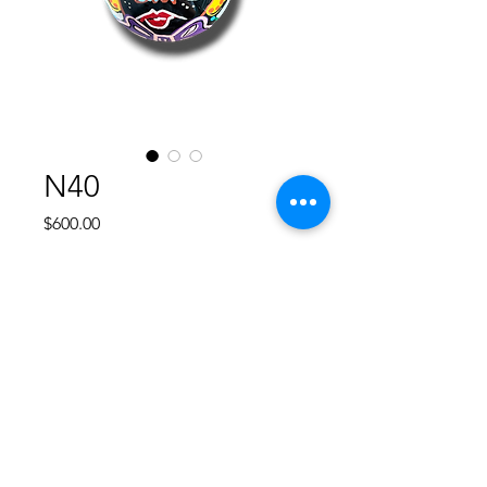
N40
Precio
$600.00
Agotado
Esfera de plástico rigido redonda de
8 cm, diseño único pintado a mano,
no hay otro diseño igual, va cubierta
con resina para proteger su pintura.