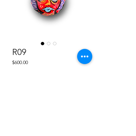
R09
Precio
$600.00
Agotado
Esfera de plástico rigido redonda de
8 cm, diseño único pintado a mano,
no hay otro diseño igual, va cubierta
con resina para proteger su pintura.