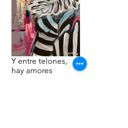
Y entre telones,
hay amores
Precio
$4,700.00
Agotado
Técnica: acrilico
Medidas: 50x65
Año: 2020