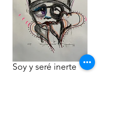
Soy y seré inerte
Precio
$1,850.00
Agotado
Monotipo Intervenido
35x50 cm
Sólo papel