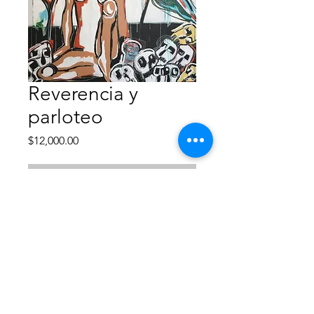
Reverencia y
parloteo
Precio
$12,000.00
Agotado
Obra disponible para envio/entrega
inmediata.
-Acrílico
-1.60 x1.60
-2019