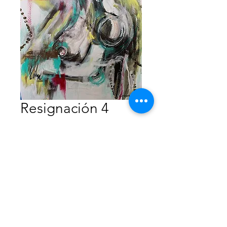
Resignación 4
Precio
$4,300.00
Agotado
Acrílico sobre papel
50x70
2021