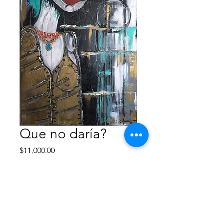
Que no daría?
Precio
$11,000.00
Agotado
Acrílico y spray
*Con marco