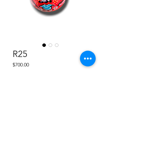
R25
Precio
$700.00
Agotado
Esfera de plástico rigido redonda de
8 cm, diseño único pintado a mano,
no hay otro diseño igual, va cubierta
con resina para proteger su pintura.