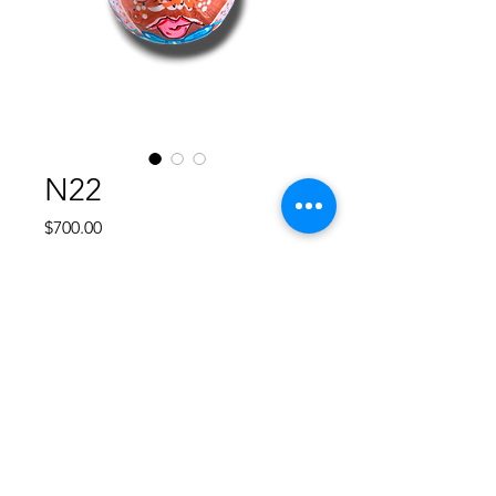
N22
Precio
$700.00
Agotado
Esfera de plástico rigido redonda de
8 cm, diseño único pintado a mano,
no hay otro diseño igual, va cubierta
con resina para proteger su pintura.