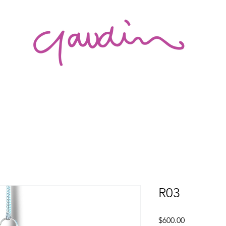
R03
Precio
$600.00