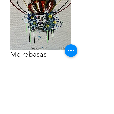
Me rebasas
Precio
$1,300.00
Agotado
Monotipo Intervenido
25x35 cm
Sólo papel