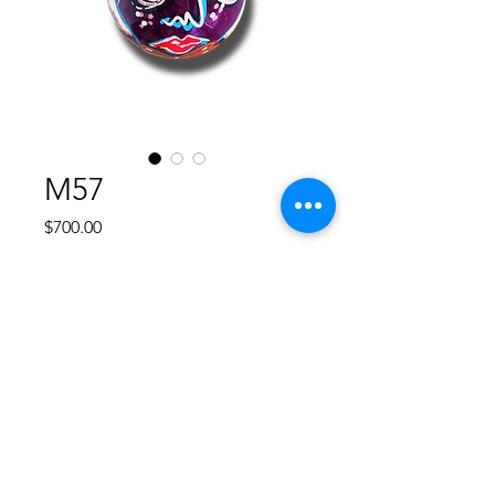
M57
Precio
$700.00
Agotado
Esfera de plástico rigido redonda de
8 cm, diseño único pintado a mano,
no hay otro diseño igual, va cubierta
con resina para proteger su pintura.