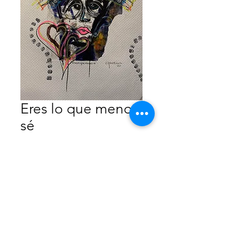
Eres lo que menos
sé
Precio
$1,500.00
Agotado
Monotipo Intervenido
35x50 cm
Sólo papel