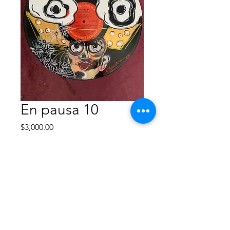
En pausa 10
Precio
$3,000.00
Agotado
Acrílico
Enmarcado
40x40 cm
2024