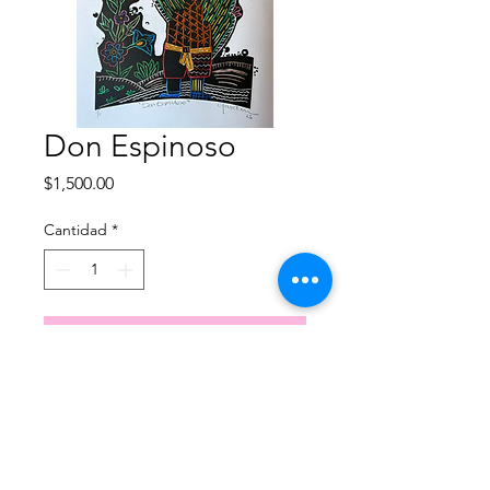
Don Espinoso
Precio
$1,500.00
Cantidad
*
Agregar al carrito
Obra disponible para envio/entrega
inmediata.
Linograbado
30x42