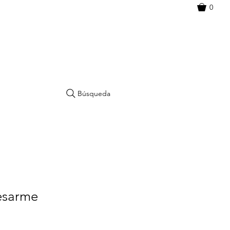
0
Búsqueda
esarme