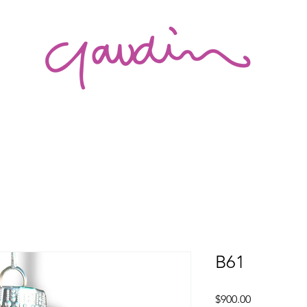
B61
Precio
$900.00