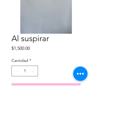
Al suspirar
Precio
$1,500.00
Cantidad
*
Agregar al carrito
Obra disponible para envio/entrega
inmediata.
Grabado en aguafuerte
35x42